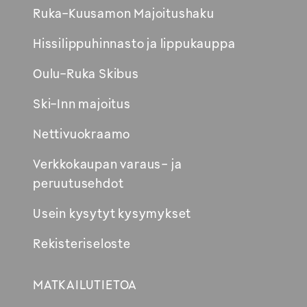
Avautuu
Ruka-Kuusamon Majoitushaku
uuteen
Hissilippuhinnasto ja lippukauppa
ikkunaan
Oulu-Ruka Skibus
Ski-Inn majoitus
Nettivuokraamo
Verkkokaupan varaus- ja
peruutusehdot
Usein kysytyt kysymykset
Rekisteriseloste
MATKAILUTIETOA